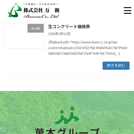
コ
ナ
生コンクリート価格表
ン
ビ
未分類
テ
ゲ
2024年3月12日
ン
ー
[flipbook pdf="https://www.kwarcc.or.jp/wp-
ツ
シ
content/uploads/2024/02/%E4%BA%AC%E9%83
へ
ョ
%BD%E5%BA%83%E5%9F%9F%E7%94 […]
ス
ン
キ
に
続きを読む
ッ
移
プ
動